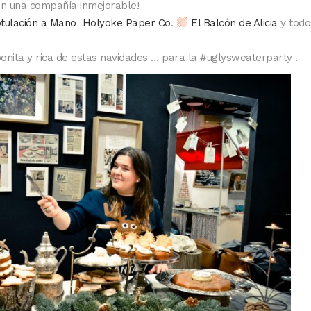
con una compañía inmejorable!
otulación a Mano
Holyoke Paper Co
.
El Balcón de Alicia
y todo
nita y rica de estas navidades … para la #uglysweaterparty .