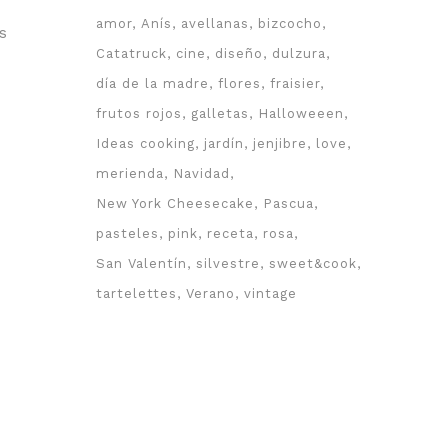
amor
Anís
avellanas
bizcocho
s
Catatruck
cine
diseño
dulzura
día de la madre
flores
fraisier
frutos rojos
galletas
Halloweeen
Ideas cooking
jardín
jenjibre
love
merienda
Navidad
New York Cheesecake
Pascua
pasteles
pink
receta
rosa
San Valentín
silvestre
sweet&cook
tartelettes
Verano
vintage