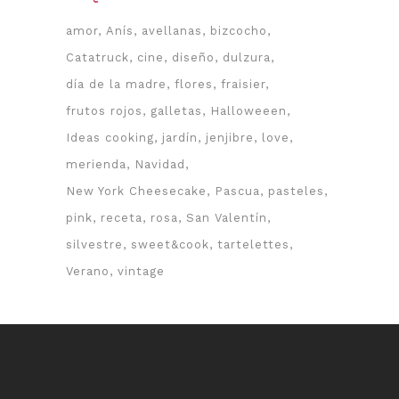
amor
Anís
avellanas
bizcocho
Catatruck
cine
diseño
dulzura
día de la madre
flores
fraisier
frutos rojos
galletas
Halloweeen
Ideas cooking
jardín
jenjibre
love
merienda
Navidad
New York Cheesecake
Pascua
pasteles
pink
receta
rosa
San Valentín
silvestre
sweet&cook
tartelettes
Verano
vintage