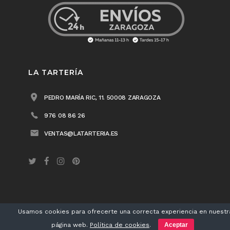
LA TARTERÍA
PEDRO MARÍA RIC, 11. 50008 ZARAGOZA
976 08 86 26
VENTAS@LATARTERIA.ES
Usamos cookies para ofrecerte una correcta experiencia en nuestr
LA TARTERÍA® 2018 /
Aviso legal
/
Política de privacidad
/
Política de cookies
página web.
Política de cookies
.
Aceptar
/ Diseño
Matherea