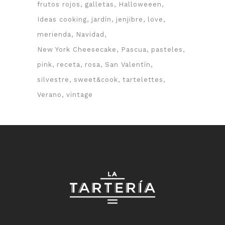
frutos rojos
galletas
Halloweeen
Ideas cooking
jardín
jenjibre
love
merienda
Navidad
New York Cheesecake
Pascua
pasteles
pink
receta
rosa
San Valentín
silvestre
sweet&cook
tartelettes
Verano
vintage