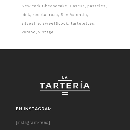
New York Cheesecake
Pascua
pasteles
pink
receta
rosa
San Valentín
silvestre
sweet&cook
tartelettes
Verano
vintage
EN INSTAGRAM
[instagram-feed]