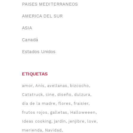
PAISES MEDITERRANEOS
AMERICA DEL SUR
ASIA
Canadá
Estados Unidos
ETIQUETAS
amor
Anís
avellanas
bizcocho
Catatruck
cine
diseño
dulzura
día de la madre
flores
fraisier
frutos rojos
galletas
Halloweeen
Ideas cooking
jardín
jenjibre
love
merienda
Navidad