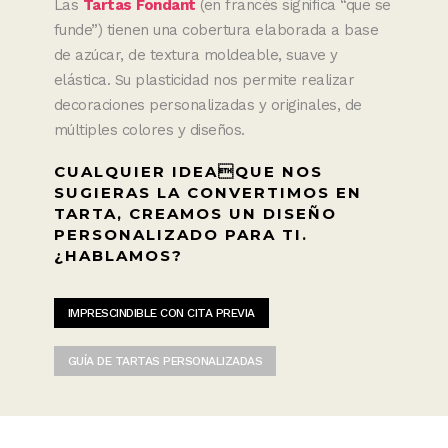
Las
Tartas
Fondant
(en francés significa “que se
funde”) tienen una cobertura elaborada a base
de azúcar, de textura moldeable, suave y
elástica. Su plasticidad nos permite realizar
decoraciones personalizadas y originales, de
múltiples colores y diseños.
CUALQUIER IDEAQUE NOS
SUGIERAS LA CONVERTIMOS EN
TARTA, CREAMOS UN DISEÑO
PERSONALIZADO PARA TI.
¿HABLAMOS?
IMPRESCINDIBLE CON CITA PREVIA
GUÍA DE TARTAS PERSONALIZADAS