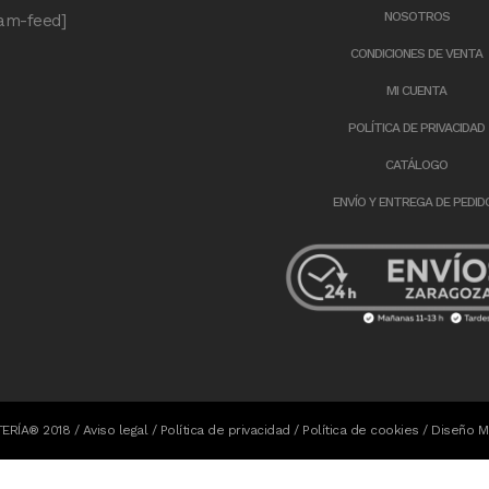
NOSOTROS
ram-feed]
CONDICIONES DE VENTA
MI CUENTA
POLÍTICA DE PRIVACIDAD
CATÁLOGO
ENVÍO Y ENTREGA DE PEDID
TERÍA® 2018 /
Aviso legal
/
Política de privacidad
/
Política de cookies
/ Diseño
M