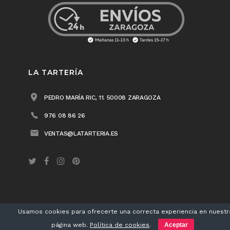
LA TARTERÍA
PEDRO MARÍA RIC, 11. 50008 ZARAGOZA
976 08 86 26
VENTAS@LATARTERIA.ES
Usamos cookies para ofrecerte una correcta experiencia en nuestr
LA TARTERÍA® 2018 /
Aviso legal
/
Política de privacidad
/
Política de cookies
página web.
Política de cookies
.
Aceptar
/ Diseño
Matherea