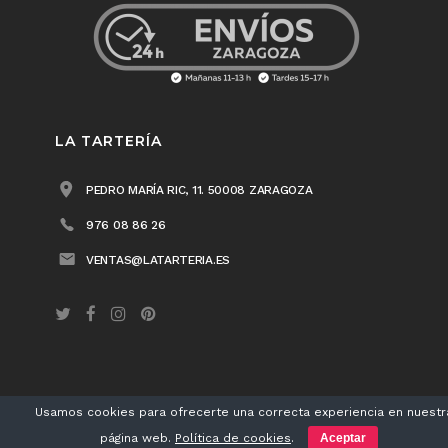
LA TARTERÍA
PEDRO MARÍA RIC, 11. 50008 ZARAGOZA
976 08 86 26
VENTAS@LATARTERIA.ES
Usamos cookies para ofrecerte una correcta experiencia en nuestr
LA TARTERÍA® 2018 /
Aviso legal
/
Política de privacidad
/
Política de cookies
página web.
Política de cookies
.
Aceptar
/ Diseño
Matherea