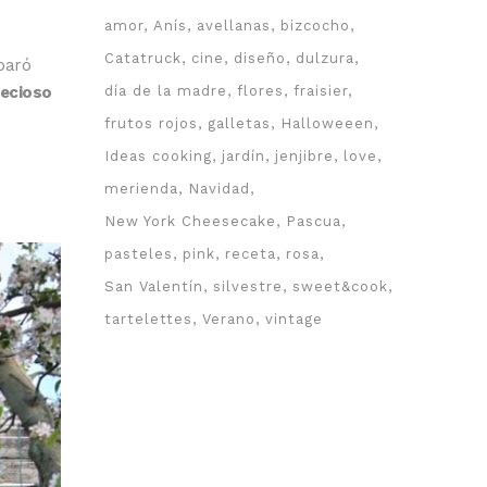
amor
Anís
avellanas
bizcocho
Catatruck
cine
diseño
dulzura
paró
recioso
día de la madre
flores
fraisier
frutos rojos
galletas
Halloweeen
Ideas cooking
jardín
jenjibre
love
merienda
Navidad
New York Cheesecake
Pascua
pasteles
pink
receta
rosa
San Valentín
silvestre
sweet&cook
tartelettes
Verano
vintage