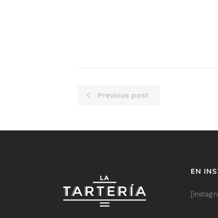
Previous post
EN IN
[instag