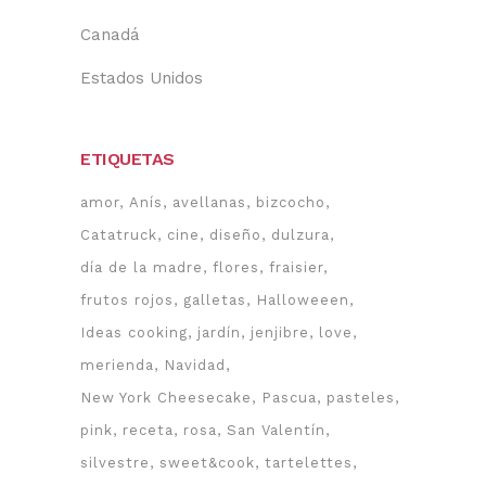
Canadá
Estados Unidos
ETIQUETAS
amor
Anís
avellanas
bizcocho
Catatruck
cine
diseño
dulzura
día de la madre
flores
fraisier
frutos rojos
galletas
Halloweeen
Ideas cooking
jardín
jenjibre
love
merienda
Navidad
New York Cheesecake
Pascua
pasteles
pink
receta
rosa
San Valentín
silvestre
sweet&cook
tartelettes