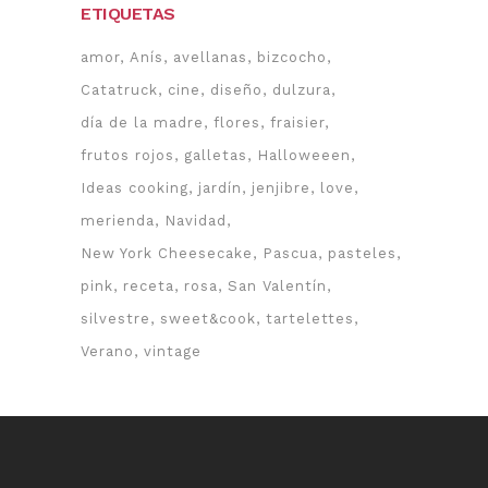
ETIQUETAS
amor
Anís
avellanas
bizcocho
Catatruck
cine
diseño
dulzura
día de la madre
flores
fraisier
frutos rojos
galletas
Halloweeen
Ideas cooking
jardín
jenjibre
love
merienda
Navidad
New York Cheesecake
Pascua
pasteles
pink
receta
rosa
San Valentín
silvestre
sweet&cook
tartelettes
Verano
vintage