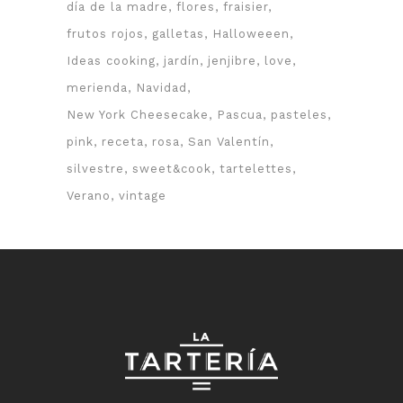
día de la madre
flores
fraisier
frutos rojos
galletas
Halloweeen
Ideas cooking
jardín
jenjibre
love
merienda
Navidad
New York Cheesecake
Pascua
pasteles
pink
receta
rosa
San Valentín
silvestre
sweet&cook
tartelettes
Verano
vintage