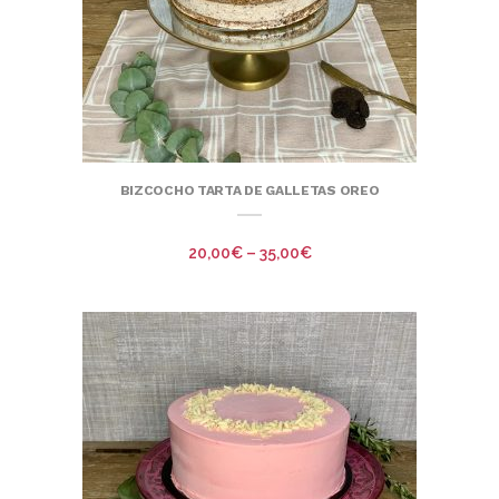
BIZCOCHO TARTA DE GALLETAS OREO
20,00
€
–
35,00
€