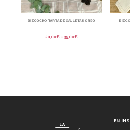
BIZCOCHO TARTA DE GALLETAS OREO
BIZCO
20,00
€
–
35,00
€
EN IN