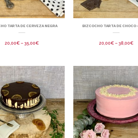
HO TARTA DE CERVEZA NEGRA
BIZCOCHO TARTA DE CHOCO
20,00
€
–
35,00
€
20,00
€
–
38,00
€