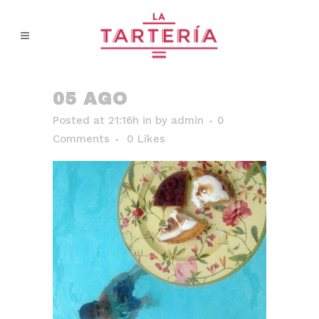
05 AGO
Posted at 21:16h
in
by
admin
0
Comments
0
Likes