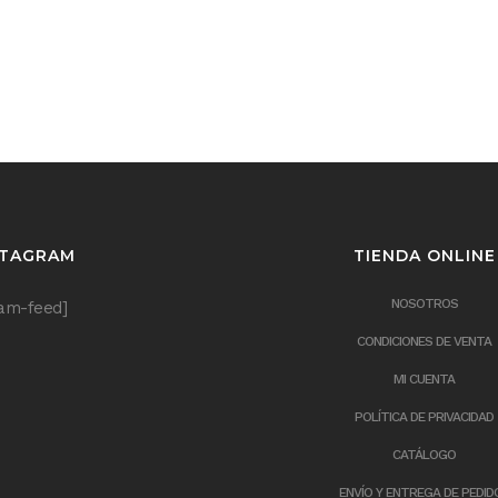
STAGRAM
TIENDA ONLINE
NOSOTROS
ram-feed]
CONDICIONES DE VENTA
MI CUENTA
POLÍTICA DE PRIVACIDAD
CATÁLOGO
ENVÍO Y ENTREGA DE PEDID