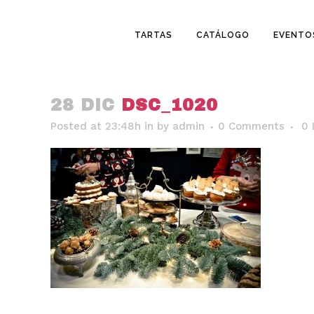
TARTAS
CATÁLOGO
EVENTO
28 DIC
DSC_1020
Posted at 23:48h
in
by
admin
0 Comments
0