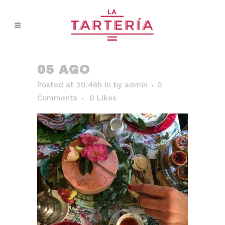
05 AGO
Posted at 20:46h
in
by
admin
0
Comments
0
Likes