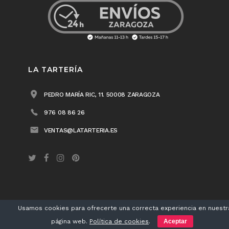
LA TARTERÍA
PEDRO MARÍA RIC, 11. 50008 ZARAGOZA
976 08 86 26
VENTAS@LATARTERIA.ES
Usamos cookies para ofrecerte una correcta experiencia en nuestr
LA TARTERÍA® 2018 /
Aviso legal
/
Política de privacidad
/
Política de cookies
página web.
Política de cookies
.
Aceptar
/ Diseño
Matherea