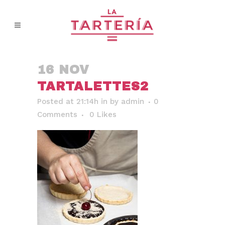
16 NOV
TARTALETTES2
Posted at 21:14h
in
by
admin
0
Comments
0
Likes