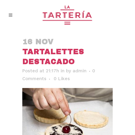
16 NOV
TARTALETTES
DESTACADO
Posted at 21:17h
in
by
admin
0
Comments
0
Likes