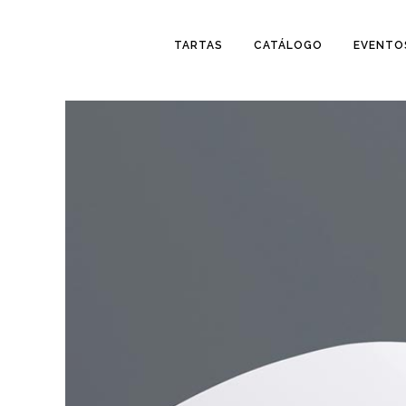
TARTAS
CATÁLOGO
EVENTO