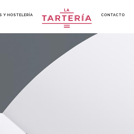
S Y HOSTELERÍA
CONTACTO