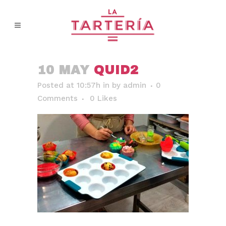
10 MAY
QUID2
Posted at 10:57h
in
by
admin
0
Comments
0
Likes