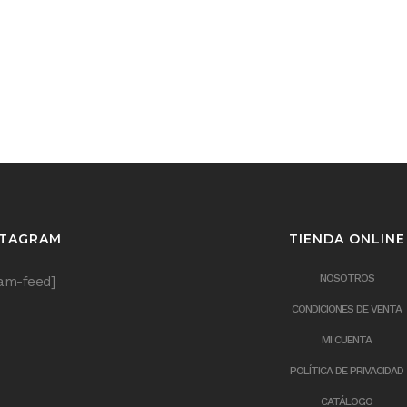
STAGRAM
TIENDA ONLINE
NOSOTROS
ram-feed]
CONDICIONES DE VENTA
MI CUENTA
POLÍTICA DE PRIVACIDAD
CATÁLOGO