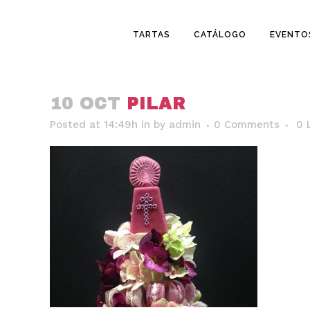
TARTAS
CATÁLOGO
EVENTO
10 OCT
PILAR
Posted at 14:49h
in
by
admin
0 Comments
0