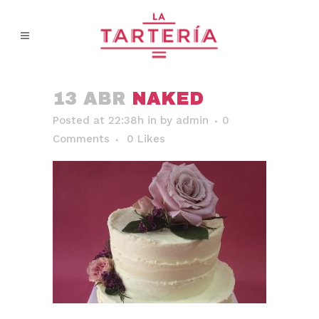
13 ABR
NAKED
Posted at 22:38h
in
by
admin
0
Comments
0
Likes