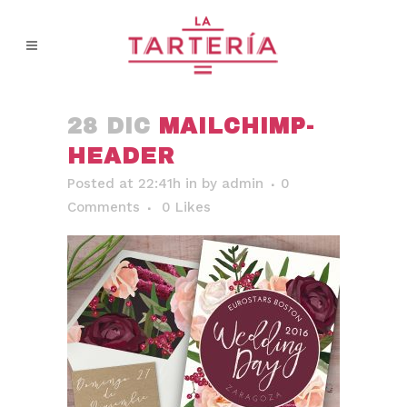
28 DIC
MAILCHIMP-
HEADER
Posted at 22:41h
in
by
admin
0
Comments
0
Likes