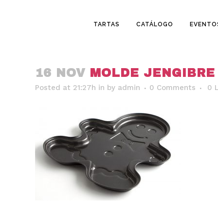
TARTAS
CATÁLOGO
EVENTO
16 NOV
MOLDE JENGIBRE
Posted at 21:27h
in
by
admin
0 Comments
0