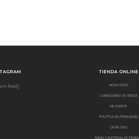
STAGRAM
TIENDA ONLINE
NOSOTROS
ram-feed]
CONDICIONES DE VENTA
MI CUENTA
POLÍTICA DE PRIVACIDAD
CATÁLOGO
ENVÍO Y ENTREGA DE PEDID