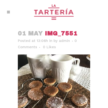
01 MAY
IMG_7551
Posted at 13:06h
in
by
admin
0
Comments
0
Likes