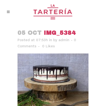
05 OCT
IMG_5384
Posted at 07:53h
in
by
admin
0
Comments
0
Likes