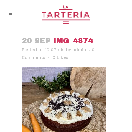
20 SEP
IMG_4874
Posted at 10:07h
in
by
admin
0
Comments
0
Likes