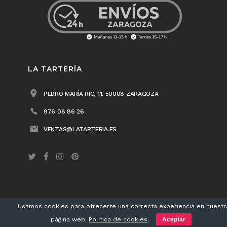
LA TARTERÍA
PEDRO MARÍA RIC, 11. 50008 ZARAGOZA
976 08 86 26
VENTAS@LATARTERIA.ES
Usamos cookies para ofrecerte una correcta experiencia en nuestr
LA TARTERÍA® 2018 /
Aviso legal
/
Política de privacidad
/
Política de cookies
página web.
Política de cookies
.
Aceptar
/ Diseño
Matherea