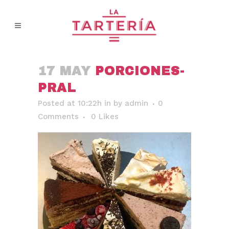
17 MAY
PORCIONES-
PRAL
Posted at 10:22h
in
by
admin
0
Comments
0
Likes