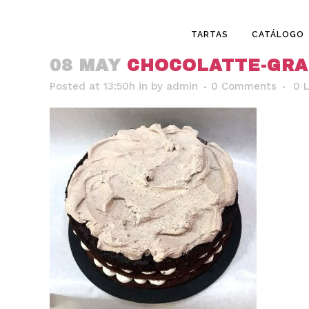
TARTAS
CATÁLOGO
08 MAY
CHOCOLATTE-GRA
Posted at 13:50h
in
by
admin
0 Comments
0
L