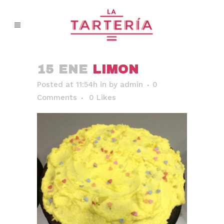
15 ENE
LIMON
Posted at 11:54h
in
by
admin
0
Comments
0
Likes