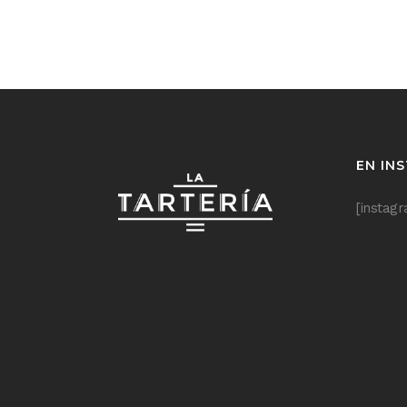
EN IN
[instag