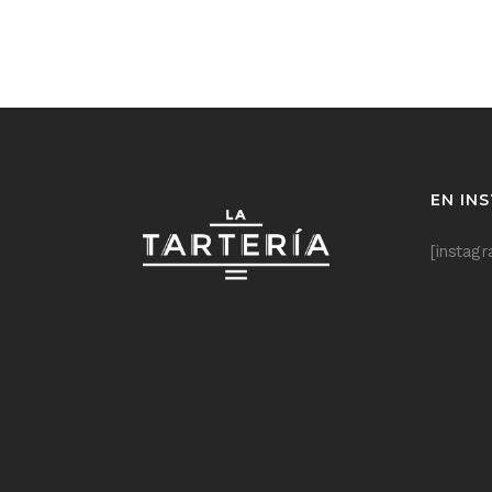
EN IN
[instag