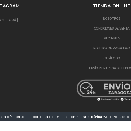
STAGRAM
TIENDA ONLINE
NOSOTROS
ram-feed]
CONDICIONES DE VENTA
MI CUENTA
POLÍTICA DE PRIVACIDAD
CATÁLOGO
ENVÍO Y ENTREGA DE PEDID
ra ofrecerte una correcta experiencia en nuestra página web.
Política d
TERÍA® 2018 /
Aviso legal
/
Política de privacidad
/
Política de cookies
/ Diseño
M