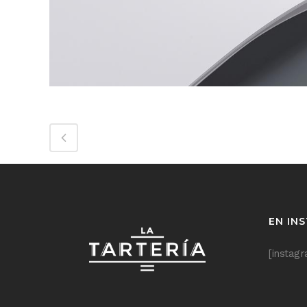
EN IN
[instag