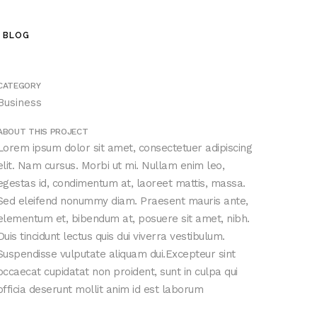
BLOG
CATEGORY
Business
ABOUT THIS PROJECT
Lorem ipsum dolor sit amet, consectetuer adipiscing
elit. Nam cursus. Morbi ut mi. Nullam enim leo,
egestas id, condimentum at, laoreet mattis, massa.
Sed eleifend nonummy diam. Praesent mauris ante,
elementum et, bibendum at, posuere sit amet, nibh.
Duis tincidunt lectus quis dui viverra vestibulum.
Suspendisse vulputate aliquam dui.Excepteur sint
occaecat cupidatat non proident, sunt in culpa qui
officia deserunt mollit anim id est laborum