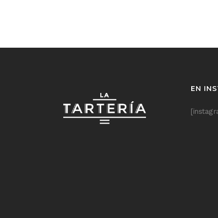
EN IN
[instag