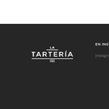
EN IN
[instag