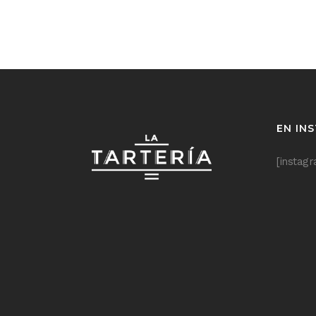
EN IN
[instag