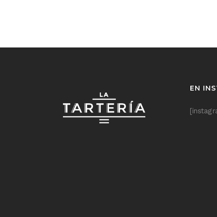
EN IN
[instag