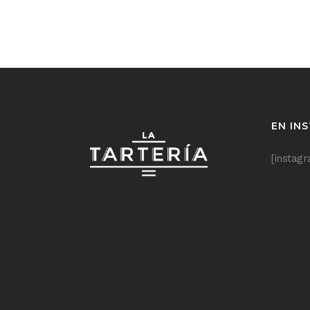
EN IN
[instag