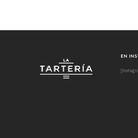
EN IN
[instag