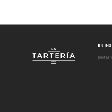
EN IN
[instag