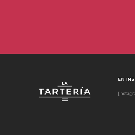
EN IN
[instag