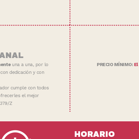
SANAL
mente
una a una, por lo
PRECIO MÍNIMO:
El
con dedicación y con
brador cumple con todos
ofrecerles el mejor
0379/Z
HORARIO